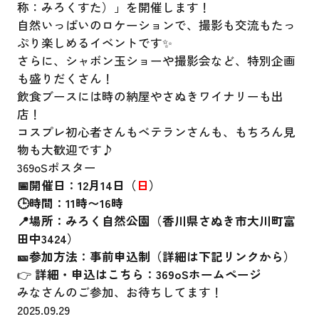
称：みろくすた）」を開催します！
自然いっぱいのロケーションで、撮影も交流もたっ
ぷり楽しめるイベントです✨
さらに、シャボン玉ショーや撮影会など、特別企画
も盛りだくさん！
飲食ブースには時の納屋やさぬきワイナリーも出
店！
コスプレ初心者さんもベテランさんも、もちろん見
物も大歓迎です♪
369oSポスター
📅開催日：12月14日（
日
）
🕒時間：11時〜16時
📍場所：みろく自然公園（香川県さぬき市大川町富
田中3424）
🎫参加方法：事前申込制（詳細は下記リンクから）
👉
詳細・申込はこちら：
369oSホームページ
みなさんのご参加、お待ちしてます！
2025.09.29