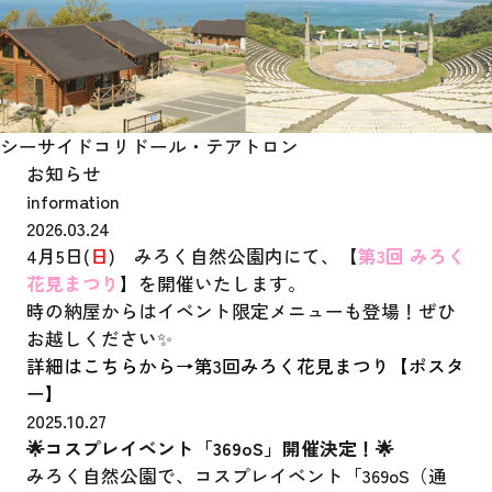
シーサイドコリドール
・テアトロン
お知らせ
information
2026.03.24
4月5日(
日
) みろく自然公園内にて、【
第3回 みろく
花見まつり
】を開催いたします。
時の納屋からはイベント限定メニューも登場！ぜひ
お越しください✨
詳細はこちらから→
第3回みろく花見まつり【ポスタ
ー】
2025.10.27
🌟コスプレイベント「369oS」開催決定！🌟
みろく自然公園で、コスプレイベント「369oS（通