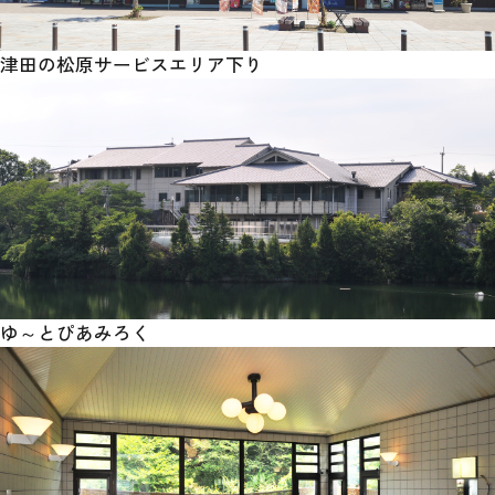
津田の松原サービスエリア下り
ゆ～とぴあみろく