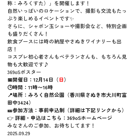
称：みろくすた）」を開催します！
自然いっぱいのロケーションで、撮影も交流もたっ
ぷり楽しめるイベントです✨
さらに、シャボン玉ショーや撮影会など、特別企画
も盛りだくさん！
飲食ブースには時の納屋やさぬきワイナリーも出
店！
コスプレ初心者さんもベテランさんも、もちろん見
物も大歓迎です♪
369oSポスター
📅開催日：12月14日（
日
）
🕒時間：11時〜16時
📍場所：みろく自然公園（香川県さぬき市大川町富
田中3424）
🎫参加方法：事前申込制（詳細は下記リンクから）
👉
詳細・申込はこちら：
369oSホームページ
みなさんのご参加、お待ちしてます！
2025.09.29