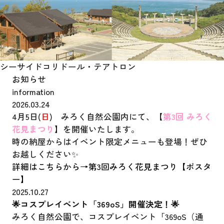
シーサイドコリドール
・テアトロン
お知らせ
information
2026.03.24
4月5日(
日
) みろく自然公園内にて、【
第3回 みろく
花見まつり
】を開催いたします。
時の納屋からはイベント限定メニューも登場！ぜひ
お越しください✨
詳細はこちらから→
第3回みろく花見まつり【ポスタ
ー】
2025.10.27
🌟コスプレイベント「369oS」開催決定！🌟
みろく自然公園で、コスプレイベント「369oS（通