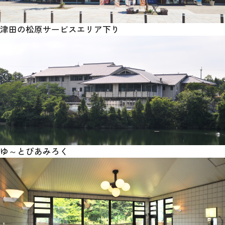
津田の松原サービスエリア下り
ゆ～とぴあみろく