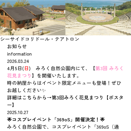
シーサイドコリドール
・テアトロン
お知らせ
information
2026.03.24
4月5日(
日
) みろく自然公園内にて、【
第3回 みろく
花見まつり
】を開催いたします。
時の納屋からはイベント限定メニューも登場！ぜひ
お越しください✨
詳細はこちらから→
第3回みろく花見まつり【ポスタ
ー】
2025.10.27
🌟コスプレイベント「369oS」開催決定！🌟
みろく自然公園で、コスプレイベント「369oS（通