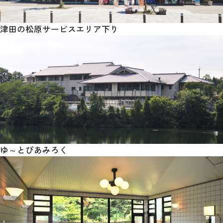
津田の松原サービスエリア下り
ゆ～とぴあみろく