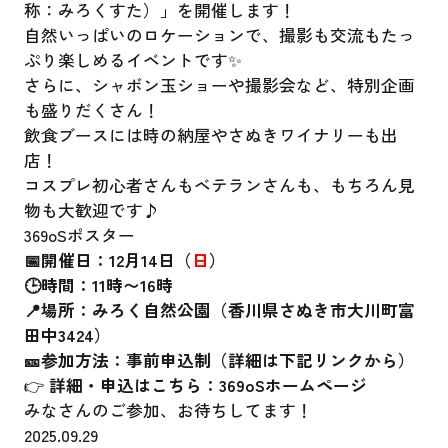
称：みろくすた）」を開催します！
自然いっぱいのロケーションで、撮影も交流もたっ
ぷり楽しめるイベントです✨
さらに、シャボン玉ショーや撮影会など、特別企画
も盛りだくさん！
飲食ブースには時の納屋やさぬきワイナリーも出
店！
コスプレ初心者さんもベテランさんも、もちろん見
物も大歓迎です♪
369oSポスター
📅開催日：12月14日（
日
）
🕒時間：11時〜16時
📍場所：みろく自然公園（香川県さぬき市大川町富
田中3424）
🎫参加方法：事前申込制（詳細は下記リンクから）
👉
詳細・申込はこちら：
369oSホームページ
みなさんのご参加、お待ちしてます！
2025.09.29